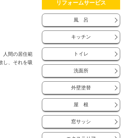
リフォームサービス
風 呂
キッチン
トイレ
。人間の居住範
散し、それを吸
洗面所
外壁塗替
屋 根
窓サッシ