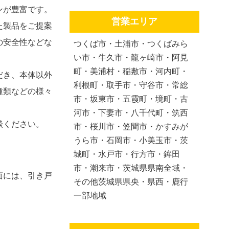
ンが豊富です。
営業エリア
た製品をご提案
の安全性などな
つくば市・土浦市・つくばみら
い市・牛久市・龍ヶ崎市・阿見
町・美浦村・稲敷市・河内町・
だき、本体以外
利根町・取手市・守谷市・常総
種類などの様々
市・坂東市・五霞町・境町・古
河市・下妻市・八千代町・筑西
談ください。
市・桜川市・笠間市・かすみが
うら市・石岡市・小美玉市・茨
城町・水戸市・行方市・鉾田
市・潮来市・茨城県県南全域・
面には、引き戸
その他茨城県県央・県西・鹿行
一部地域