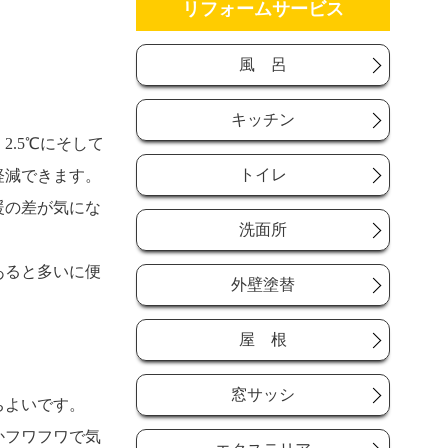
リフォームサービス
風 呂
キッチン
.5℃にそして
トイレ
軽減できます。
暖の差が気にな
洗面所
あると多いに便
外壁塗替
屋 根
窓サッシ
ちよいです。
かフワフワで気