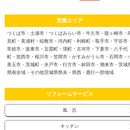
営業エリア
つくば市・土浦市・つくばみらい市・牛久市・龍ヶ崎市・
見町・美浦村・稲敷市・河内町・利根町・取手市・守谷市
常総市・坂東市・五霞町・境町・古河市・下妻市・八千代
町・筑西市・桜川市・笠間市・かすみがうら市・石岡市・
美玉市・茨城町・水戸市・行方市・鉾田市・潮来市・茨城
県南全域・その他茨城県県央・県西・鹿行一部地域
リフォームサービス
風 呂
キッチン