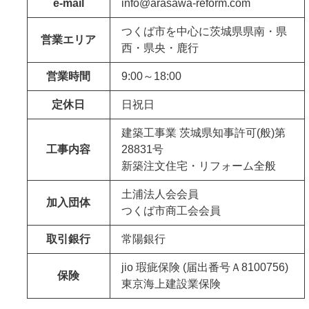
e-mail
info@arasawa-reform.com
つくば市を中心に茨城県県南・県
営業エリア
西・県央・鹿行
営業時間
9:00～18:00
定休日
日祝日
建築工事業 茨城県知事許可(般)第
工事内容
28831号
新築注文住宅・リフォーム全般
土浦法人会会員
加入団体
つくば市商工会会員
取引銀行
常陽銀行
jio 瑕疵保険 (届出番号Ａ8100756)
保険
東京海上建設業保険