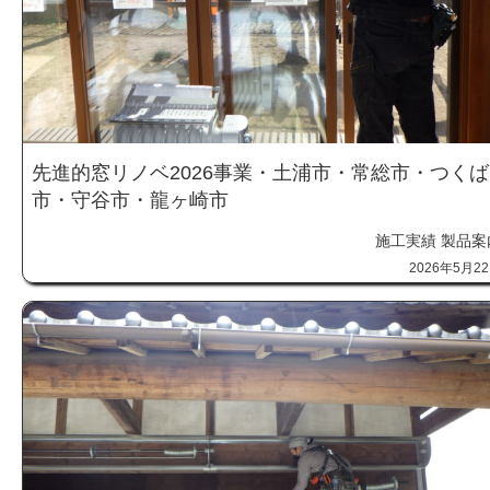
先進的窓リノベ2026事業・土浦市・常総市・つくば
市・守谷市・龍ヶ崎市
施工実績
製品案
2026年5月2