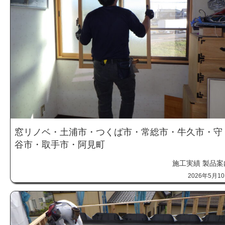
窓リノベ・土浦市・つくば市・常総市・牛久市・守
谷市・取手市・阿見町
施工実績
製品案
2026年5月1