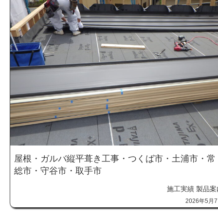
屋根・ガルバ縦平葺き工事・つくば市・土浦市・常
総市・守谷市・取手市
施工実績
製品案
2026年5月