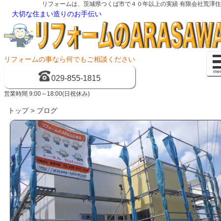
リフォームは、茨城県つくば市で４０年以上の実績 有限会社荒澤
大切な住まい造りのお手伝い
リフォームの事なら何でもご相談ください
me
029-855-1815
営業時間 9:00～18:00(日祝休み)
トップ
> ブログ