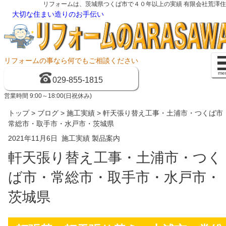
リフォームは、茨城県つくば市で４０年以上の実績 有限会社荒澤
大切な住まい造りのお手伝い
リフォームの事なら何でもご相談ください
me
029-855-1815
営業時間 9:00～18:00(日祝休み)
トップ
>
ブログ
>
施工実績
> 軒天張り替え工事・土浦市・つくば市
常総市・取手市・水戸市・茨城県
2021年11月6日
施工実績
製品案内
軒天張り替え工事・土浦市・つく
ば市・常総市・取手市・水戸市・
茨城県