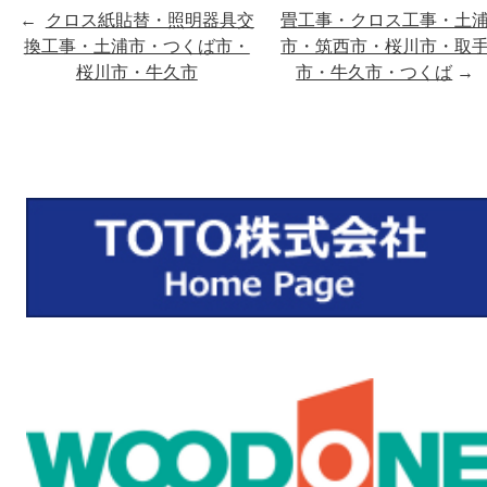
←
クロス紙貼替・照明器具交
畳工事・クロス工事・土
換工事・土浦市・つくば市・
市・筑西市・桜川市・取
桜川市・牛久市
市・牛久市・つくば
→