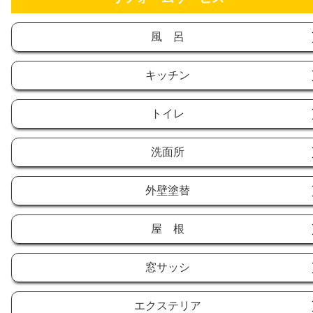
風 呂
キッチン
トイレ
洗面所
外壁塗替
屋 根
窓サッシ
エクステリア