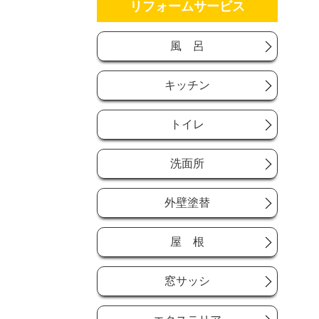
リフォームサービス
風 呂
キッチン
トイレ
洗面所
外壁塗替
屋 根
窓サッシ