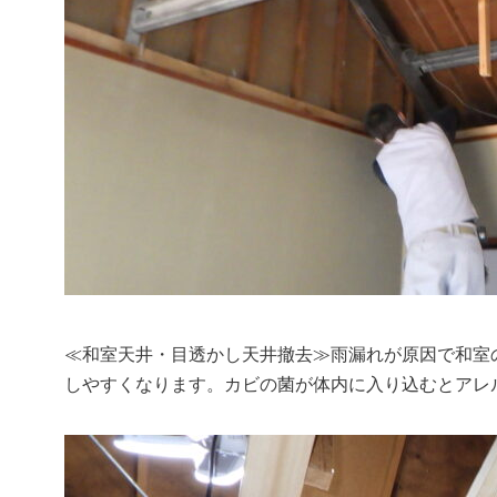
≪和室天井・目透かし天井撤去≫雨漏れが原因で和室
しやすくなります。カビの菌が体内に入り込むとアレ