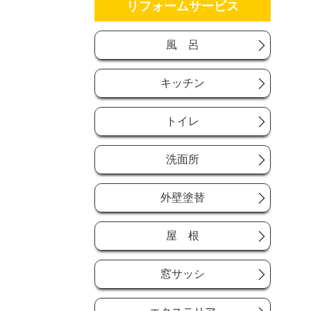
リフォームサービス
風 呂
キッチン
トイレ
洗面所
外壁塗替
屋 根
窓サッシ