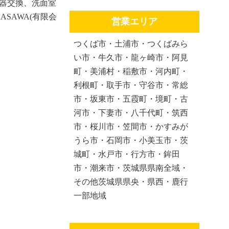
器交換、洗面室
SAWA(有限会
営業エリア
つくば市・土浦市・つくばみら
い市・牛久市・龍ヶ崎市・阿見
町・美浦村・稲敷市・河内町・
利根町・取手市・守谷市・常総
市・坂東市・五霞町・境町・古
河市・下妻市・八千代町・筑西
市・桜川市・笠間市・かすみが
うら市・石岡市・小美玉市・茨
城町・水戸市・行方市・鉾田
市・潮来市・茨城県県南全域・
その他茨城県県央・県西・鹿行
一部地域