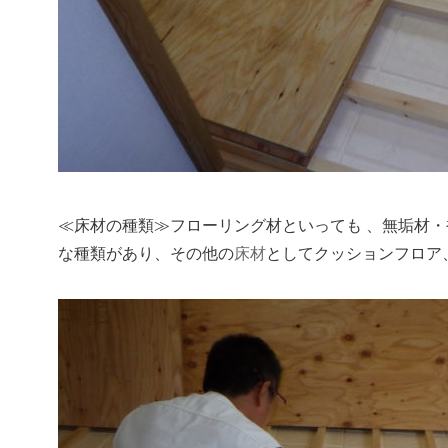
≪床材の種類≫フローリング材といっても 、無垢材
床材
としてクッションフロア
な種類があり、その他の