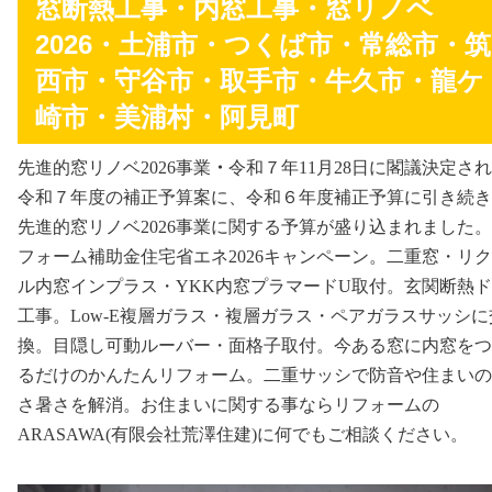
窓断熱工事・内窓工事・窓リノベ
2026・土浦市・つくば市・常総市・筑
西市・守谷市・取手市・牛久市・龍ケ
崎市・美浦村・阿見町
先進的窓リノベ2026事業
・
令和７年11月28日に閣議決定さ
令和７年度の補正予算案に、令和６年度補正予算に引き続き
先進的窓リノベ2026事業に関する予算が盛り込まれました
フォーム補助金住宅省エネ2026キャンペーン。二重窓・リ
ル内窓インプラス・YKK内窓プラマードU取付。玄関断熱
工事。Low-E複層ガラス・複層ガラス・ペアガラスサッシに
換。目隠し可動ルーバー・面格子取付。今ある窓に内窓をつ
るだけのかんたんリフォーム。二重サッシで防音や住まいの
さ暑さを解消。お住まいに関する事ならリフォームの
ARASAWA(有限会社荒澤住建)に何でもご相談ください。