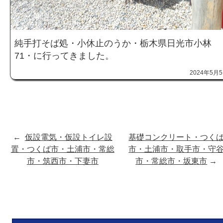
純手打そば処・小休止のうか・栃木県日光市小林
71・に行ってきました。
2024年5月
←
仮設電気・仮設トイレ設
基礎コンクリート・つく
置・つくば市・土浦市・常総
市・土浦市・取手市・守
市・筑西市・下妻市
市・常総市・坂東市
→