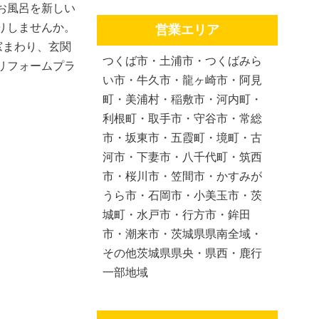
お風呂を新しい
りしませんか。
営業エリア
窓まわり、玄関
つくば市・土浦市・つくばみら
リフォームプラ
い市・牛久市・龍ヶ崎市・阿見
町・美浦村・稲敷市・河内町・
利根町・取手市・守谷市・常総
市・坂東市・五霞町・境町・古
河市・下妻市・八千代町・筑西
市・桜川市・笠間市・かすみが
うら市・石岡市・小美玉市・茨
城町・水戸市・行方市・鉾田
市・潮来市・茨城県県南全域・
その他茨城県県央・県西・鹿行
一部地域