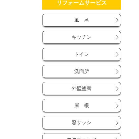
リフォームサービス
風 呂
キッチン
トイレ
洗面所
外壁塗替
屋 根
窓サッシ