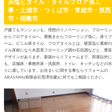
床塩ビタイル・タイルフロア張工
事・土浦市・つくば市・常総市・筑西
市・稲敷市
戸建てもマンションも、理想のリノベーション。フローリン
からフロアタイルへ。畳敷きからフローリング張に。床リフ
ーム。ビニル床タイル、フロアタイルとは、硬質塩ビ素材の
イル床材になり木質系フローリング調や石目調などと、豊富
デザインがあります。新築からリフォームまで、部屋以外に
も、店舗床・事務所床・洗面所、トイレ、キッチンなどの水
りに適しています。お住まいに関する事ならリフォームの
ARASAWA(有限会社荒澤住建)に何でもご相談ください。