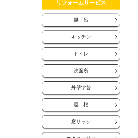
リフォームサービス
風 呂
キッチン
トイレ
洗面所
外壁塗替
屋 根
窓サッシ