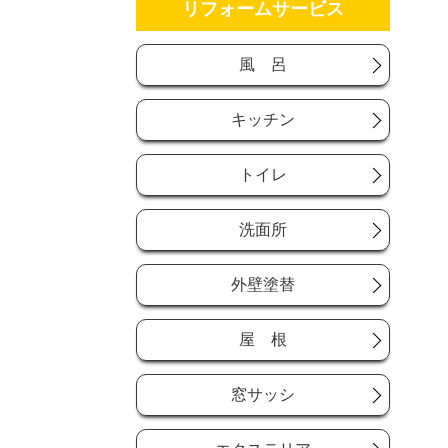
リフォームサービス
風 呂
キッチン
トイレ
洗面所
外壁塗替
屋 根
窓サッシ