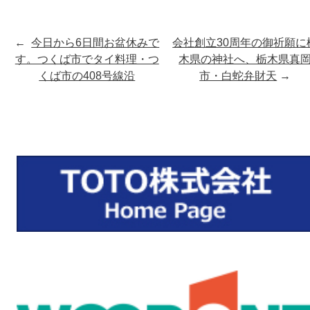
←
今日から6日間お盆休みで
会社創立30周年の御祈願に
す。つくば市でタイ料理・つ
木県の神社へ、栃木県真
くば市の408号線沿
市・白蛇弁財天
→