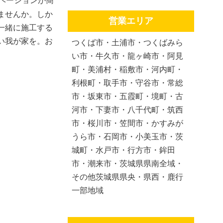
ベーションが簡
ませんか。しか
営業エリア
一緒に施工する
い我が家を。お
つくば市・土浦市・つくばみら
い市・牛久市・龍ヶ崎市・阿見
町・美浦村・稲敷市・河内町・
利根町・取手市・守谷市・常総
市・坂東市・五霞町・境町・古
河市・下妻市・八千代町・筑西
市・桜川市・笠間市・かすみが
うら市・石岡市・小美玉市・茨
城町・水戸市・行方市・鉾田
市・潮来市・茨城県県南全域・
その他茨城県県央・県西・鹿行
一部地域