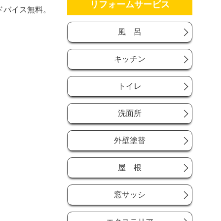
リフォームサービス
ドバイス無料。
風 呂
キッチン
トイレ
洗面所
外壁塗替
屋 根
窓サッシ