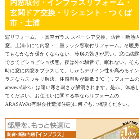
内窓取付・インプラスリフォーム・
玄関ドア交換・リシェント・つくば
市・土浦
窓リフォーム。・真空ガラス スペーシア交換。防音・断熱
窓。土浦市にて内窓・二重サッシ窓取付リフォーム。冬暖房
てもなかなか暖かくならない。冷房の効きが悪い。窓に結露
できてビショビショ状態。夜は外の騒音で、眠れない。そん
時に窓に内窓をプラスして、しかもデザイン性を高めるイン
ラスならスッキリ解決。体感温度が最低３°C（リフォーム
arasawa調べ）は違い寒さ暑さが解消されます。是非、体感
てください。お住まいに関する事ならリフォームの
ARASAWA(有限会社荒澤住建)に何でもご相談ください。